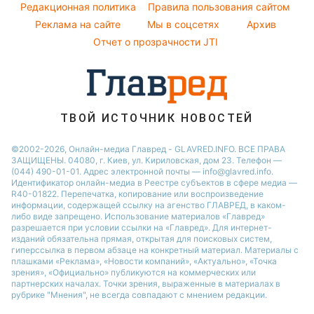
Народные приметы
Редакционная политика
Алла Пугачева
Правила пользования сайтом
Советы от Андре Тана
Реклама на сайте
Мы в соцсетях
Архив
Все о шоу-бизнесе
Максим Галкин
Отчет о прозрачности JTI
Настя Каменских
Виталий Козловский
Потап
ТВОЙ ИСТОЧНИК НОВОСТЕЙ
©2002-2026, Онлайн-медиа Главред - GLAVRED.INFO. ВСЕ ПРАВА
ЗАЩИЩЕНЫ. 04080, г. Киев, ул. Кириловская, дом 23. Телефон —
(044) 490-01-01. Адрес электронной почты — info@glavred.info.
Идентификатор онлайн-медиа в Реестре cубъектов в сфере медиа —
R40-01822.
Перепечатка, копирование или воспроизведение
информации, содержащей ссылку на агенство ГЛАВРЕД, в каком-
либо виде запрещено. Использование материалов «Главред»
разрешается при условии ссылки на «Главред». Для интернет-
изданий обязательна прямая, открытая для поисковых систем,
гиперссылка в первом абзаце на конкретный материал. Материалы с
плашками «Реклама», «Новости компаний», «Актуально», «Точка
зрения», «Официально» публикуются на коммерческих или
партнерских началах. Точки зрения, выраженные в материалах в
рубрике "Мнения", не всегда совпадают с мнением редакции.