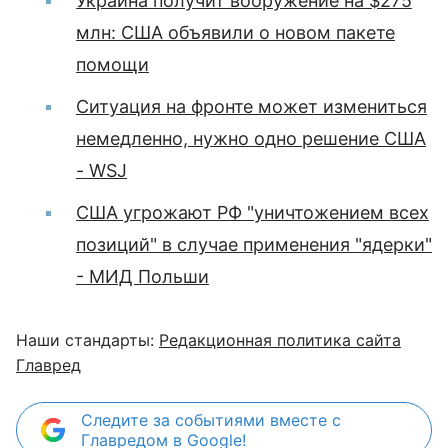
Украина получит вооружение на $275
млн: США объявили о новом пакете
помощи
Ситуация на фронте может измениться
немедленно, нужно одно решение США
- WSJ
США угрожают РФ "уничтожением всех
позиций" в случае применения "ядерки"
- МИД Польши
Наши стандарты:
Редакционная политика сайта
Главред
Следите за событиями вместе с
Главредом в Google!