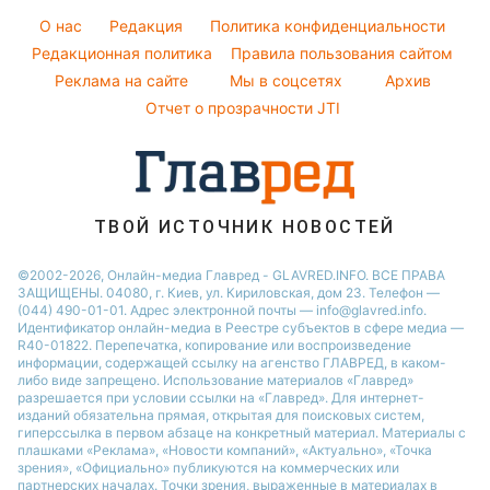
Модные ошибки
Оптические иллюзии
Кейт Миддлтон
O нас
Редакция
Политика конфиденциальности
Новости моды
Народные приметы
Редакционная политика
Алла Пугачева
Правила пользования сайтом
Советы от Андре Тана
Реклама на сайте
Мы в соцсетях
Архив
Все о шоу-бизнесе
Максим Галкин
Отчет о прозрачности JTI
Настя Каменских
Виталий Козловский
Потап
ТВОЙ ИСТОЧНИК НОВОСТЕЙ
©2002-2026, Онлайн-медиа Главред - GLAVRED.INFO. ВСЕ ПРАВА
ЗАЩИЩЕНЫ. 04080, г. Киев, ул. Кириловская, дом 23. Телефон —
(044) 490-01-01. Адрес электронной почты — info@glavred.info.
Идентификатор онлайн-медиа в Реестре cубъектов в сфере медиа —
R40-01822.
Перепечатка, копирование или воспроизведение
информации, содержащей ссылку на агенство ГЛАВРЕД, в каком-
либо виде запрещено. Использование материалов «Главред»
разрешается при условии ссылки на «Главред». Для интернет-
изданий обязательна прямая, открытая для поисковых систем,
гиперссылка в первом абзаце на конкретный материал. Материалы с
плашками «Реклама», «Новости компаний», «Актуально», «Точка
зрения», «Официально» публикуются на коммерческих или
партнерских началах. Точки зрения, выраженные в материалах в