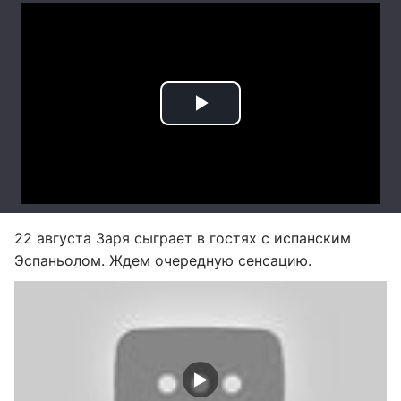
22 августа Заря сыграет в гостях с испанским
Эспаньолом. Ждем очередную сенсацию.