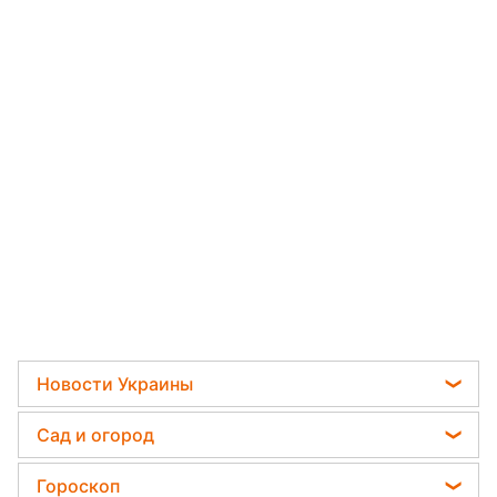
Новости Украины
Телеграм новости Украины
Сад и огород
Пенсии в Украине
Садовод назвал самое эффективное средство
Гороскоп