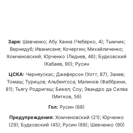
Заря:
Шевченко; Абу Ханна (Чеберко, 4); Тымчик;
Вернидуб; Иванисеня; Кочергин; Михайличенко;
Хомченовский; Юрченко (Леднев, 46); Будковский
(Кабаев, 90); Русин
ЦСКА:
Черняускас; Джеферсон (Уотт, 87); Занев;
Томаш; Турицов; Альбентоса; Малинов (Фаббрини,
81); Тьягу Родригеш; Бикел; Соу; Эвандро да Силва
(Митков, 56)
Гол:
Русин (88)
Предупреждения:
Хомченовский (21); Юрченко
(29); Будковский (45); Русин (68); Шевченко (90)