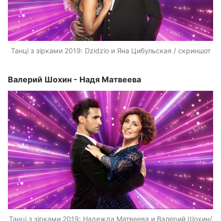
Танці з зірками 2019: Dzidzio и Яна Цибульская / скриншот
Валерий Шохин - Надя Матвеева
Танці з зірками 2019: Надежда Матвеева и Валерий Шохин/