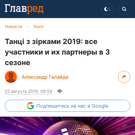
Новости
›
Stars
Танці з зірками 2019: все
участники и их партнеры в 3
сезоне
Александр Галайда
22 августа 2019, 09:59
Подпишитесь
на нас в Google