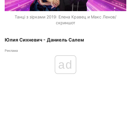
Танці з зірками 2019: Елена Кравец и Макс Ленов/
скриншот
Юлия Сихневич - Даниель Салем
Реклама
ad