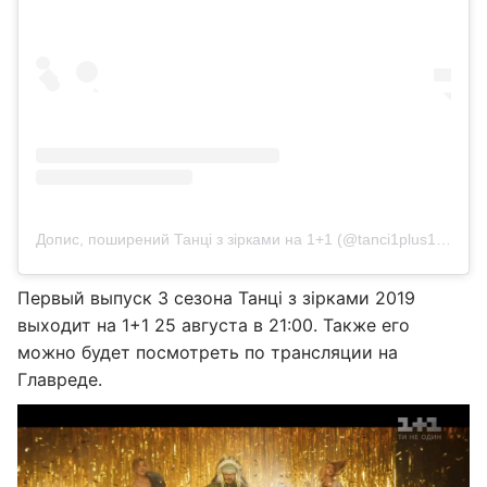
Допис, поширений Танці з зірками на 1+1 (@tanci1plus1)
21 Сер
Первый выпуск 3 сезона Танці з зірками 2019
выходит на 1+1 25 августа в 21:00. Также его
можно будет посмотреть по трансляции на
Главреде.