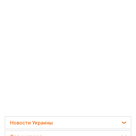
Новости Украины
Телеграм новости Украины