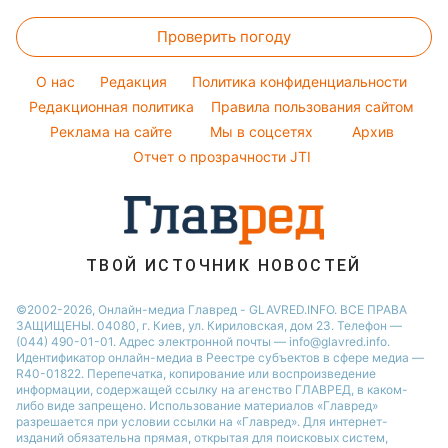
Новости Одессы
Головоломки
Елена Зеленская
Красивый маникюр
Проверить погоду
Тесты по картинке
Ани Лорак
Модные ошибки
Оптические иллюзии
Кейт Миддлтон
O нас
Редакция
Политика конфиденциальности
Новости моды
Народные приметы
Редакционная политика
Алла Пугачева
Правила пользования сайтом
Советы от Андре Тана
Реклама на сайте
Мы в соцсетях
Архив
Все о шоу-бизнесе
Максим Галкин
Отчет о прозрачности JTI
Настя Каменских
Виталий Козловский
Потап
ТВОЙ ИСТОЧНИК НОВОСТЕЙ
©2002-2026, Онлайн-медиа Главред - GLAVRED.INFO. ВСЕ ПРАВА
ЗАЩИЩЕНЫ. 04080, г. Киев, ул. Кириловская, дом 23. Телефон —
(044) 490-01-01. Адрес электронной почты — info@glavred.info.
Идентификатор онлайн-медиа в Реестре cубъектов в сфере медиа —
R40-01822.
Перепечатка, копирование или воспроизведение
информации, содержащей ссылку на агенство ГЛАВРЕД, в каком-
либо виде запрещено. Использование материалов «Главред»
разрешается при условии ссылки на «Главред». Для интернет-
изданий обязательна прямая, открытая для поисковых систем,