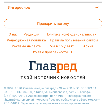
Алла Пугачева
Новости Полтавы
Уборка
Прогноз погоды
Легкие десерты
Интересное
Максим Галкин
Новости Львова
Магнитные бури
Напитки
Настя Каменских
Головоломки
Новости Сум
Погода на сегодня
Праздничное меню
Виталий Козловский
Проверить погоду
Тесты по картинке
Новости Днепра
Погода на завтра
Потап
Оптические иллюзии
Новости Черкассы
O нас
Редакция
Политика конфиденциальности
Пылевая буря
София Ротару
Народные приметы
Редакционная политика
Новости Тернополя
Правила пользования сайтом
Реклама на сайте
Мы в соцсетях
Архив
Все о шоу-бизнесе
Новости Ровно
Отчет о прозрачности JTI
Новости Житомира
Новости Запорожья
Новости Одессы
ТВОЙ ИСТОЧНИК НОВОСТЕЙ
©2002-2026, Онлайн-медиа Главред - GLAVRED.INFO. ВСЕ ПРАВА
ЗАЩИЩЕНЫ. 04080, г. Киев, ул. Кириловская, дом 23. Телефон —
(044) 490-01-01. Адрес электронной почты — info@glavred.info.
Идентификатор онлайн-медиа в Реестре cубъектов в сфере медиа —
R40-01822.
Перепечатка, копирование или воспроизведение