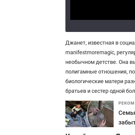
Джанет, известная в соци
manifestmoremagic, регул
необычном детстве. Она вы
полигамные отношения, поэ
биологические матери разн
братьев и сестер одной бо
РЕКОМ
Семья
забыт