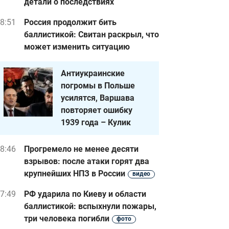
детали о последствиях
8:51
Россия продолжит бить
баллистикой: Свитан раскрыл, что
может изменить ситуацию
Антиукраинские
погромы в Польше
усилятся, Варшава
повторяет ошибку
1939 года – Кулик
8:46
Прогремело не менее десяти
взрывов: после атаки горят два
крупнейших НПЗ в России
видео
7:49
РФ ударила по Киеву и области
баллистикой: вспыхнули пожары,
три человека погибли
фото