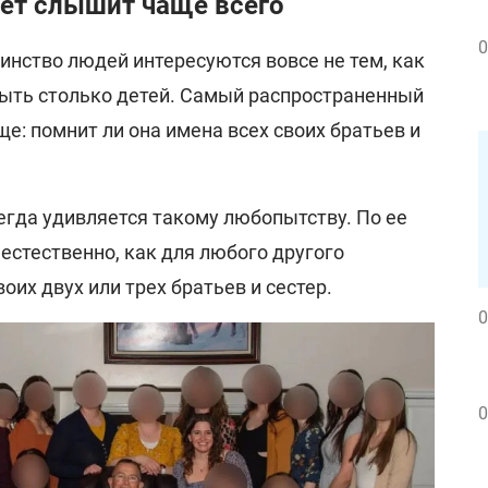
ет слышит чаще всего
0
инство людей интересуются вовсе не тем, как
быть столько детей. Самый распространенный
ще: помнит ли она имена всех своих братьев и
егда удивляется такому любопытству. По ее
 естественно, как для любого другого
оих двух или трех братьев и сестер.
0
0