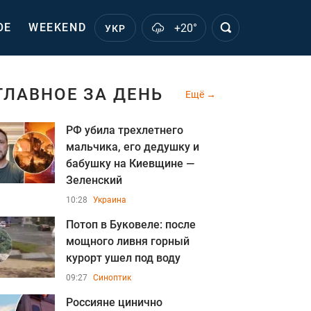
ОЕ
WEEKEND
+20°
УКР
ГЛАВНОЕ ЗА ДЕНЬ
Ещё
РФ убила трехлетнего
мальчика, его дедушку и
бабушку на Киевщине —
Зеленский
10:28
Украина
Потоп в Буковеле: после
мощного ливня горный
курорт ушел под воду
09:27
Синоптик
Россияне цинично