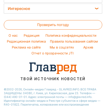
Новости Ровно
Новости моды
Кейт Миддлтон
Закуски
Новости Львова
Интересное
Советы от Андре Тана
Алла Пугачева
Салаты
Новости Запорожья
Головоломки
Женские стрижки
Максим Галкин
Простые блюда
Новости Днепра
Проверить погоду
Тесты по картинке
Окрашивание волос
Настя Каменских
Легкие десерты
Новости Тернополя
Оптические иллюзии
Красивый маникюр
Виталий Козловский
O нас
Редакция
Политика конфиденциальности
Напитки
Новости Житомира
Народные приметы
Редакционная политика
Правила пользования сайтом
Потап
Праздничное меню
Новости Одессы
Реклама на сайте
Мы в соцсетях
Архив
Все о шоу-бизнесе
София Ротару
Новости Харькова
Отчет о прозрачности JTI
Новости Полтавы
ТВОЙ ИСТОЧНИК НОВОСТЕЙ
©2002-2026, Онлайн-медиа Главред - GLAVRED.INFO. ВСЕ ПРАВА
ЗАЩИЩЕНЫ. 04080, г. Киев, ул. Кириловская, дом 23. Телефон —
(044) 490-01-01. Адрес электронной почты — info@glavred.info.
Идентификатор онлайн-медиа в Реестре cубъектов в сфере медиа —
R40-01822.
Перепечатка, копирование или воспроизведение