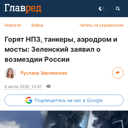
Новости
›
Война
Читать на украинском
Горят НПЗ, танкеры, аэродром и
мосты: Зеленский заявил о
возмездии России
Руслана Заклинская
8 июля 2026, 13:41
Подпишитесь
на нас в Google