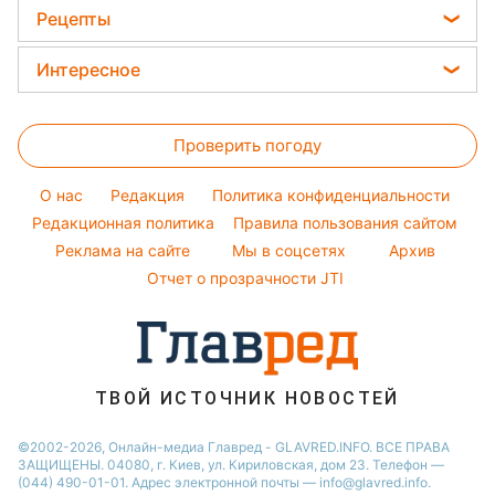
София Ротару
Новости Ровно
Рецепты
Прогноз погоды
Ольга Сумская
Новости Запорожья
Закуски
Магнитные бури
Интересное
Филипп Киркоров
Новости Львова
Салаты
Погода на сегодня
Головоломки
Елена Зеленская
Новости Днепра
Простые блюда
Проверить погоду
Тесты по картинке
Ани Лорак
Новости Тернополя
Легкие десерты
Оптические иллюзии
Кейт Миддлтон
Новости Житомира
O нас
Редакция
Политика конфиденциальности
Напитки
Народные приметы
Редакционная политика
Алла Пугачева
Правила пользования сайтом
Новости Одессы
Праздничное меню
Реклама на сайте
Мы в соцсетях
Архив
Все о шоу-бизнесе
Максим Галкин
Новости Харькова
Отчет о прозрачности JTI
Настя Каменских
Виталий Козловский
Потап
ТВОЙ ИСТОЧНИК НОВОСТЕЙ
©2002-2026, Онлайн-медиа Главред - GLAVRED.INFO. ВСЕ ПРАВА
ЗАЩИЩЕНЫ. 04080, г. Киев, ул. Кириловская, дом 23. Телефон —
(044) 490-01-01. Адрес электронной почты — info@glavred.info.