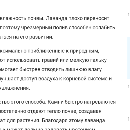
1
 влажность почвы. Лаванда плохо переносит
 поэтому чрезмерный полив способен ослабить
ться на его развитии.
аксимально приближенные к природным,
т использовать гравий или мелкую гальку
помогает быстрее отводить лишнюю влагу
лучшает доступ воздуха к корневой системе и
1
увлажнения.
ство этого способа. Камни быстро нагреваются
остепенно отдают тепло почве, создавая
1
т для растения. Благодаря этому лаванда
е и может дольше радовать цветением.