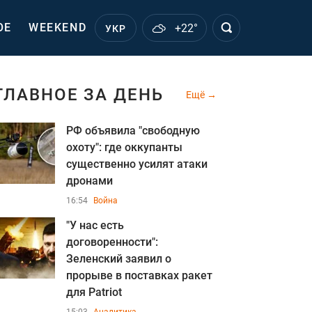
ОЕ
WEEKEND
+22°
УКР
ГЛАВНОЕ ЗА ДЕНЬ
Ещё
РФ объявила "свободную
охоту": где оккупанты
существенно усилят атаки
дронами
16:54
Война
"У нас есть
договоренности":
Зеленский заявил о
прорыве в поставках ракет
для Patriot