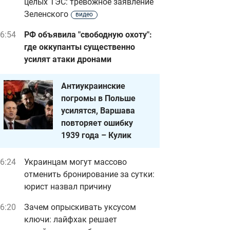
целых ТЭС: тревожное заявление
Зеленского
видео
6:54
РФ объявила "свободную охоту":
где оккупанты существенно
усилят атаки дронами
Антиукраинские
погромы в Польше
усилятся, Варшава
повторяет ошибку
1939 года – Кулик
6:24
Украинцам могут массово
отменить бронирование за сутки:
юрист назвал причину
6:20
Зачем опрыскивать уксусом
ключи: лайфхак решает