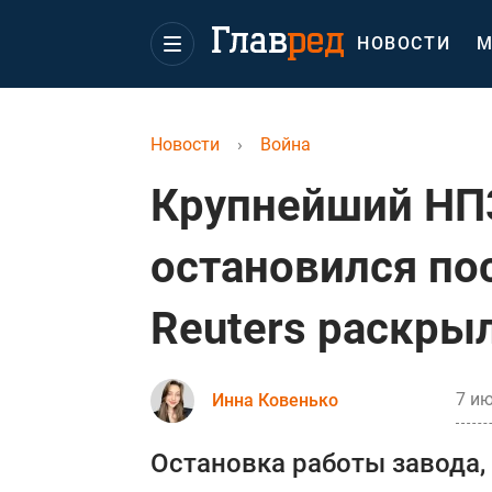
НОВОСТИ
М
Новости
›
Война
Крупнейший НП
остановился по
Reuters раскры
7 ию
Инна Ковенько
Остановка работы завода