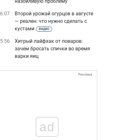
назойливую проблему
6:07
Второй урожай огурцов в августе
— реален: что нужно сделать с
кустами
видео
5:56
Хитрый лайфхак от поваров:
зачем бросать спички во время
варки яиц
Реклама
ad