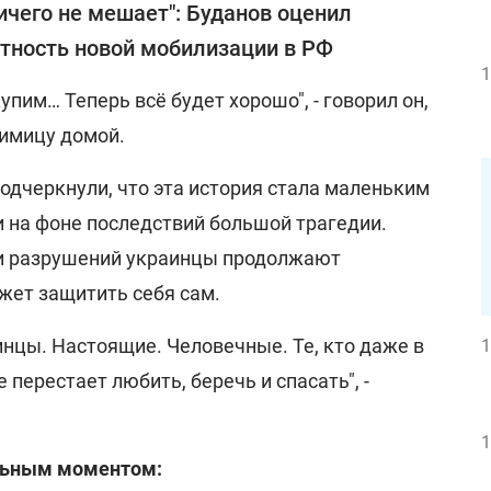
ичего не мешает": Буданов оценил
тность новой мобилизации в РФ
1
упим… Теперь всё будет хорошо", - говорил он,
имицу домой.
одчеркнули, что эта история стала маленьким
 на фоне последствий большой трагедии.
 и разрушений украинцы продолжают
ожет защитить себя сам.
аинцы. Настоящие. Человечные. Те, кто даже в
1
перестает любить, беречь и спасать", -
1
ельным моментом: