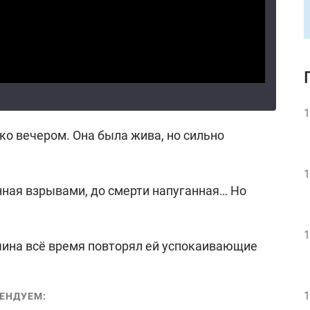
1
ко вечером. Она была жива, но сильно
1
нная взрывами, до смерти напуганная… Но
1
жчина всё время повторял ей успокаивающие
1
ЕНДУЕМ: