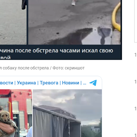
1
 собаку после обстрела / Фото: скриншот
1
1
1