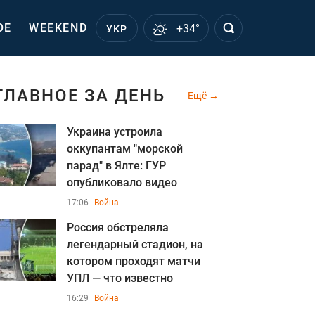
ОЕ
WEEKEND
+34°
УКР
ГЛАВНОЕ ЗА ДЕНЬ
Ещё
Украина устроила
оккупантам "морской
парад" в Ялте: ГУР
опубликовало видео
17:06
Война
Россия обстреляла
легендарный стадион, на
котором проходят матчи
УПЛ — что известно
16:29
Война