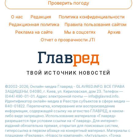
Праздничное меню
Проверить погоду
Магнитные бури
Комнатные растения
Кейт Миддлтон
Курс валют
Погода на сегодня
Алла Пугачева
O нас
Редакция
Политика конфиденциальности
Погода на завтра
Редакционная политика
Правила пользования сайтом
Максим Галкин
Реклама на сайте
Мы в соцсетях
Архив
Пылевая буря
Настя Каменских
Отчет о прозрачности JTI
ТВОЙ ИСТОЧНИК НОВОСТЕЙ
©2002-2026, Онлайн-медиа Главред - GLAVRED.INFO. ВСЕ ПРАВА
ЗАЩИЩЕНЫ. 04080, г. Киев, ул. Кириловская, дом 23. Телефон —
(044) 490-01-01. Адрес электронной почты — info@glavred.info.
Идентификатор онлайн-медиа в Реестре cубъектов в сфере медиа —
R40-01822.
Перепечатка, копирование или воспроизведение
информации, содержащей ссылку на агенство ГЛАВРЕД, в каком-
либо виде запрещено. Использование материалов «Главред»
разрешается при условии ссылки на «Главред». Для интернет-
изданий обязательна прямая, открытая для поисковых систем,
гиперссылка в первом абзаце на конкретный материал. Материалы с
плашками «Реклама», «Новости компаний», «Актуально», «Точка