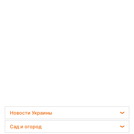
Новости Украины
Пенсии в Украине
Сад и огород