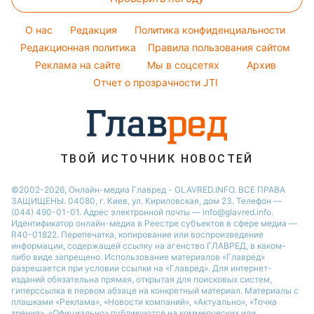
Новости Львова
Легкие десерты
Курс валют
Настя Каменских
Новости Полтавы
Напитки
O нас
Редакция
Политика конфиденциальности
Виталий Козловский
Новости Днепра
Редакционная политика
Правила пользования сайтом
Реклама на сайте
Мы в соцсетях
Архив
Новости Сум
Отчет о прозрачности JTI
Новости Тернополя
Новости Черкассы
Новости Житомира
Новости Ровно
ТВОЙ ИСТОЧНИК НОВОСТЕЙ
Новости Одессы
©2002-2026, Онлайн-медиа Главред - GLAVRED.INFO. ВСЕ ПРАВА
ЗАЩИЩЕНЫ. 04080, г. Киев, ул. Кириловская, дом 23. Телефон —
Новости Запорожья
(044) 490-01-01. Адрес электронной почты — info@glavred.info.
Идентификатор онлайн-медиа в Реестре cубъектов в сфере медиа —
R40-01822.
Перепечатка, копирование или воспроизведение
информации, содержащей ссылку на агенство ГЛАВРЕД, в каком-
либо виде запрещено. Использование материалов «Главред»
разрешается при условии ссылки на «Главред». Для интернет-
изданий обязательна прямая, открытая для поисковых систем,
гиперссылка в первом абзаце на конкретный материал. Материалы с
плашками «Реклама», «Новости компаний», «Актуально», «Точка
зрения», «Официально» публикуются на коммерческих или