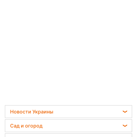
Новости Украины
Телеграм новости Украины
Сад и огород
Пенсии в Украине