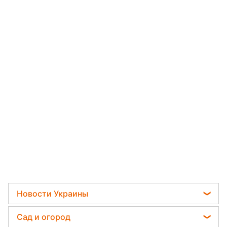
Новости Украины
Телеграм новости Украины
Сад и огород