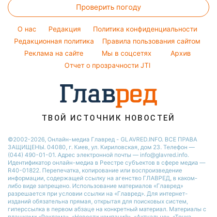
Простые блюда
Потап
Проверить погоду
Денежная помощь
Все о шоу-бизнесе
Легкие десерты
София Ротару
Тарифы
O нас
Редакция
Политика конфиденциальности
Напитки
Ольга Сумская
Курс валют
Редакционная политика
Правила пользования сайтом
Праздничное меню
Филипп Киркоров
Реклама на сайте
Мы в соцсетях
Архив
Елена Зеленская
Отчет о прозрачности JTI
Ани Лорак
ТВОЙ ИСТОЧНИК НОВОСТЕЙ
©2002-2026, Онлайн-медиа Главред - GLAVRED.INFO. ВСЕ ПРАВА
ЗАЩИЩЕНЫ. 04080, г. Киев, ул. Кириловская, дом 23. Телефон —
(044) 490-01-01. Адрес электронной почты — info@glavred.info.
Идентификатор онлайн-медиа в Реестре cубъектов в сфере медиа —
R40-01822.
Перепечатка, копирование или воспроизведение
информации, содержащей ссылку на агенство ГЛАВРЕД, в каком-
либо виде запрещено. Использование материалов «Главред»
разрешается при условии ссылки на «Главред». Для интернет-
изданий обязательна прямая, открытая для поисковых систем,
гиперссылка в первом абзаце на конкретный материал. Материалы с
плашками «Реклама», «Новости компаний», «Актуально», «Точка