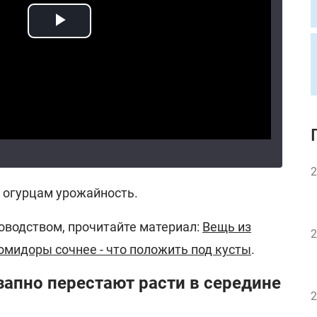
2
ь огурцам урожайность.
оводством, прочитайте материал:
Вещь из
2
омидоры сочнее - что положить под кусты
.
апно перестают расти в середине
2