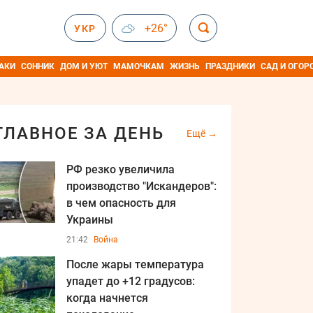
+26°
УКР
АКИ
СОННИК
ДОМ И УЮТ
МАМОЧКАМ
ЖИЗНЬ
ПРАЗДНИКИ
САД И ОГОР
ГЛАВНОЕ ЗА ДЕНЬ
Ещё
РФ резко увеличила
производство "Искандеров":
в чем опасность для
Украины
21:42
Война
После жары температура
упадет до +12 градусов:
когда начнется