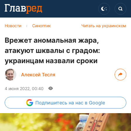
Новости
›
Синоптик
Читать на украинском
Врежет аномальная жара,
атакуют шквалы с градом:
украинцам назвали сроки
Алексей Тесля
4 июня 2022, 00:40
Подпишитесь
на нас в Google