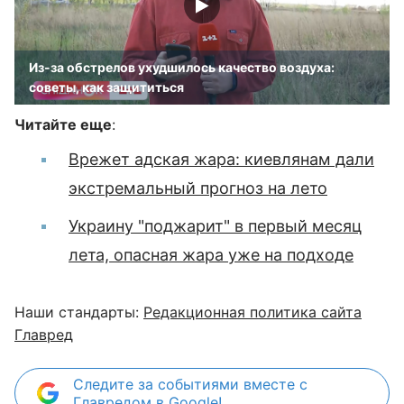
Из-за обстрелов ухудшилось качество воздуха:
советы, как защититься
Читайте еще
:
Врежет адская жара: киевлянам дали
экстремальный прогноз на лето
Украину "поджарит" в первый месяц
лета, опасная жара уже на подходе
Наши стандарты:
Редакционная политика сайта
Главред
Следите за событиями вместе с
Главредом в Google!