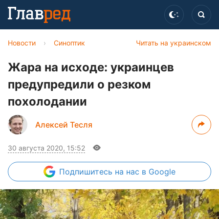
Новости
›
Синоптик
Читать на украинском
Жара на исходе: украинцев
предупредили о резком
похолодании
Алексей Тесля
30 августа 2020, 15:52
Подпишитесь
на нас в Google