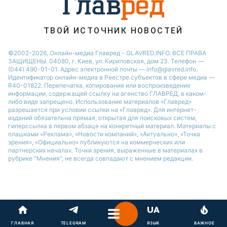
ТВОЙ ИСТОЧНИК НОВОСТЕЙ
©2002-2026, Онлайн-медиа Главред - GLAVRED.INFO. ВСЕ ПРАВА
ЗАЩИЩЕНЫ. 04080, г. Киев, ул. Кириловская, дом 23. Телефон —
(044) 490-01-01. Адрес электронной почты — info@glavred.info.
Идентификатор онлайн-медиа в Реестре cубъектов в сфере медиа —
R40-01822.
Перепечатка, копирование или воспроизведение
информации, содержащей ссылку на агенство ГЛАВРЕД, в каком-
либо виде запрещено. Использование материалов «Главред»
разрешается при условии ссылки на «Главред». Для интернет-
изданий обязательна прямая, открытая для поисковых систем,
гиперссылка в первом абзаце на конкретный материал. Материалы с
плашками «Реклама», «Новости компаний», «Актуально», «Точка
зрения», «Официально» публикуются на коммерческих или
партнерских началах. Точки зрения, выраженные в материалах в
рубрике "Мнения", не всегда совпадают с мнением редакции.
ГЛАВНАЯ
TELEGRAM
ЯЗЫК
ВАЖНОЕ