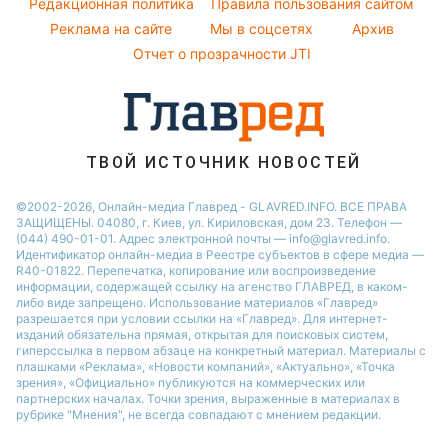
Курс валют
Редакционная политика
Правила пользования сайтом
Кейт Миддлтон
Реклама на сайте
Мы в соцсетях
Архив
Алла Пугачева
Отчет о прозрачности JTI
Максим Галкин
ТВОЙ ИСТОЧНИК НОВОСТЕЙ
©2002-2026, Онлайн-медиа Главред - GLAVRED.INFO. ВСЕ ПРАВА
ЗАЩИЩЕНЫ. 04080, г. Киев, ул. Кириловская, дом 23. Телефон —
(044) 490-01-01. Адрес электронной почты — info@glavred.info.
Идентификатор онлайн-медиа в Реестре cубъектов в сфере медиа —
R40-01822.
Перепечатка, копирование или воспроизведение
информации, содержащей ссылку на агенство ГЛАВРЕД, в каком-
либо виде запрещено. Использование материалов «Главред»
разрешается при условии ссылки на «Главред». Для интернет-
изданий обязательна прямая, открытая для поисковых систем,
гиперссылка в первом абзаце на конкретный материал. Материалы с
плашками «Реклама», «Новости компаний», «Актуально», «Точка
зрения», «Официально» публикуются на коммерческих или
партнерских началах. Точки зрения, выраженные в материалах в
рубрике "Мнения", не всегда совпадают с мнением редакции.