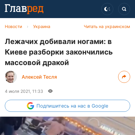
Новости
›
Украина
Читать на украинском
Лежачих добивали ногами: в
Киеве разборки закончились
массовой дракой
Алексей Тесля
4 июля 2021, 11:33
Подпишитесь
на нас в Google