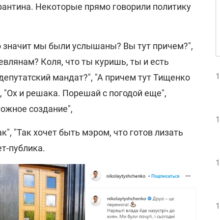
арантина. Некоторые прямо говорили политику
о значит мы были услышаны? Вы тут причем?",
евлянам? Коля, что ты куришь, ты и есть
1
депутатский мандат?", "А причем тут Тищенко
 "Ох и решака. Порешай с погодой еще",
тожное создание",
1
ак", "Так хочет быть мэром, что готов лизать
ет-публика.
1
1