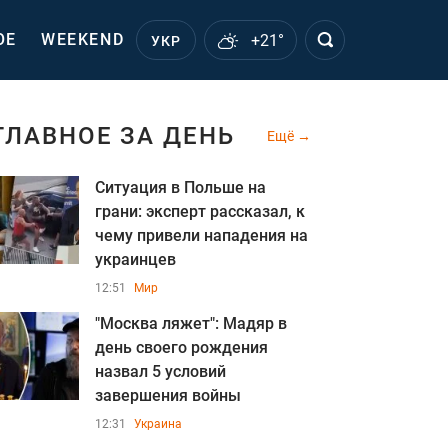
ОЕ
WEEKEND
+21°
УКР
ГЛАВНОЕ ЗА ДЕНЬ
Ещё
Ситуация в Польше на
грани: эксперт рассказал, к
чему привели нападения на
украинцев
12:51
Мир
"Москва ляжет": Мадяр в
день своего рождения
назва л 5 условий
завершения войны
12:31
Украина