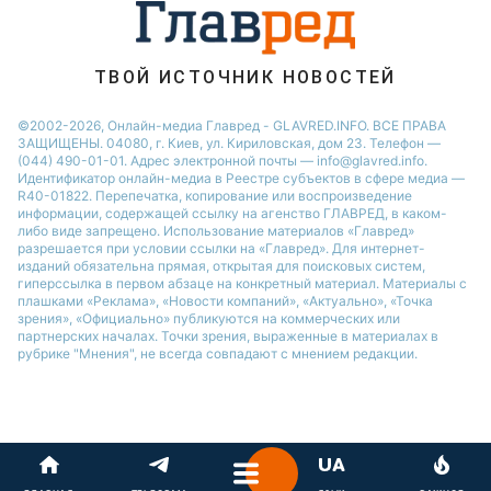
Виталий Козловский
Потап
ТВОЙ ИСТОЧНИК НОВОСТЕЙ
©2002-2026, Онлайн-медиа Главред - GLAVRED.INFO. ВСЕ ПРАВА
ЗАЩИЩЕНЫ. 04080, г. Киев, ул. Кириловская, дом 23. Телефон —
(044) 490-01-01. Адрес электронной почты — info@glavred.info.
Идентификатор онлайн-медиа в Реестре cубъектов в сфере медиа —
R40-01822.
Перепечатка, копирование или воспроизведение
информации, содержащей ссылку на агенство ГЛАВРЕД, в каком-
либо виде запрещено. Использование материалов «Главред»
разрешается при условии ссылки на «Главред». Для интернет-
изданий обязательна прямая, открытая для поисковых систем,
гиперссылка в первом абзаце на конкретный материал. Материалы с
плашками «Реклама», «Новости компаний», «Актуально», «Точка
зрения», «Официально» публикуются на коммерческих или
партнерских началах. Точки зрения, выраженные в материалах в
рубрике "Мнения", не всегда совпадают с мнением редакции.