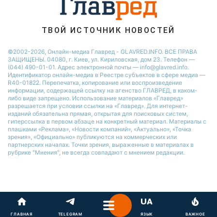
ТВОЙ ИСТОЧНИК НОВОСТЕЙ
©2002-2026, Онлайн-медиа Главред - GLAVRED.INFO. ВСЕ ПРАВА
ЗАЩИЩЕНЫ. 04080, г. Киев, ул. Кириловская, дом 23. Телефон —
(044) 490-01-01. Адрес электронной почты — info@glavred.info.
Идентификатор онлайн-медиа в Реестре cубъектов в сфере медиа —
R40-01822.
Перепечатка, копирование или воспроизведение
информации, содержащей ссылку на агенство ГЛАВРЕД, в каком-
либо виде запрещено. Использование материалов «Главред»
разрешается при условии ссылки на «Главред». Для интернет-
изданий обязательна прямая, открытая для поисковых систем,
гиперссылка в первом абзаце на конкретный материал. Материалы с
плашками «Реклама», «Новости компаний», «Актуально», «Точка
зрения», «Официально» публикуются на коммерческих или
партнерских началах. Точки зрения, выраженные в материалах в
рубрике "Мнения", не всегда совпадают с мнением редакции.
ГЛАВНАЯ
TELEGRAM
ЯЗЫК
ВАЖНОЕ