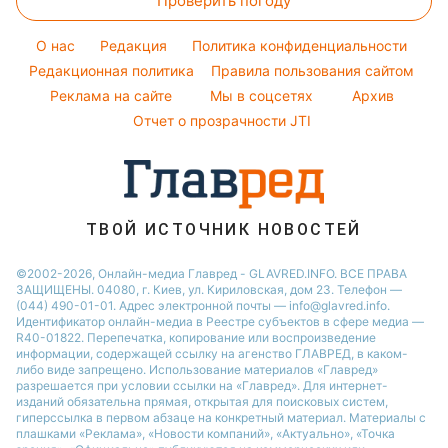
Проверить погоду
Магнитные бури
Комнатные растения
Кейт Миддлтон
Курс валют
Погода на сегодня
Алла Пугачева
O нас
Редакция
Политика конфиденциальности
Погода на завтра
Редакционная политика
Правила пользования сайтом
Максим Галкин
Реклама на сайте
Мы в соцсетях
Архив
Пылевая буря
Настя Каменских
Отчет о прозрачности JTI
ТВОЙ ИСТОЧНИК НОВОСТЕЙ
©2002-2026, Онлайн-медиа Главред - GLAVRED.INFO. ВСЕ ПРАВА
ЗАЩИЩЕНЫ. 04080, г. Киев, ул. Кириловская, дом 23. Телефон —
(044) 490-01-01. Адрес электронной почты — info@glavred.info.
Идентификатор онлайн-медиа в Реестре cубъектов в сфере медиа —
R40-01822.
Перепечатка, копирование или воспроизведение
информации, содержащей ссылку на агенство ГЛАВРЕД, в каком-
либо виде запрещено. Использование материалов «Главред»
разрешается при условии ссылки на «Главред». Для интернет-
изданий обязательна прямая, открытая для поисковых систем,
гиперссылка в первом абзаце на конкретный материал. Материалы с
плашками «Реклама», «Новости компаний», «Актуально», «Точка