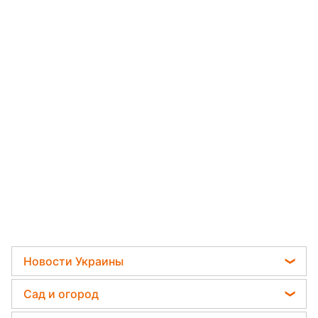
Новости Украины
Пенсии в Украине
Сад и огород
Мобилизация