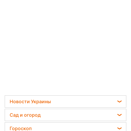
Новости Украины
Телеграм новости Украины
Сад и огород
Пенсии в Украине
Садовод назвал самое эффективное средство
Гороскоп