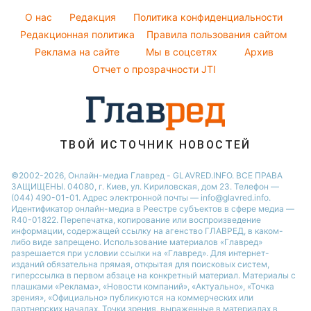
Легкие десерты
Погода на сегодня
O нас
Редакция
Политика конфиденциальности
Напитки
Погода на завтра
Редакционная политика
Правила пользования сайтом
Праздничное меню
Реклама на сайте
Мы в соцсетях
Архив
Пылевая буря
Отчет о прозрачности JTI
ТВОЙ ИСТОЧНИК НОВОСТЕЙ
©2002-2026, Онлайн-медиа Главред - GLAVRED.INFO. ВСЕ ПРАВА
ЗАЩИЩЕНЫ. 04080, г. Киев, ул. Кириловская, дом 23. Телефон —
(044) 490-01-01. Адрес электронной почты — info@glavred.info.
Идентификатор онлайн-медиа в Реестре cубъектов в сфере медиа —
R40-01822.
Перепечатка, копирование или воспроизведение
информации, содержащей ссылку на агенство ГЛАВРЕД, в каком-
либо виде запрещено. Использование материалов «Главред»
разрешается при условии ссылки на «Главред». Для интернет-
изданий обязательна прямая, открытая для поисковых систем,
гиперссылка в первом абзаце на конкретный материал. Материалы с
плашками «Реклама», «Новости компаний», «Актуально», «Точка
зрения», «Официально» публикуются на коммерческих или
партнерских началах. Точки зрения, выраженные в материалах в