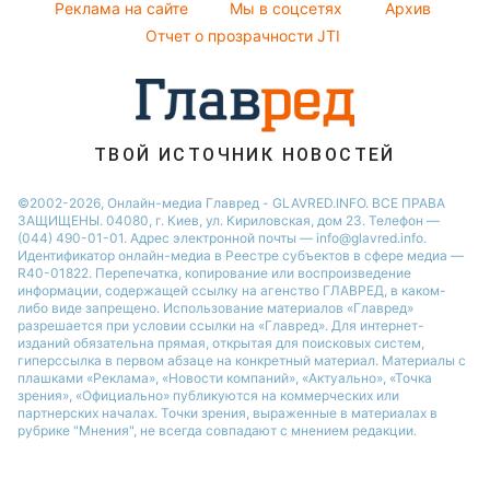
Реклама на сайте
Мы в соцсетях
Архив
Пылевая буря
Максим Галкин
Отчет о прозрачности JTI
ТВОЙ ИСТОЧНИК НОВОСТЕЙ
©2002-2026, Онлайн-медиа Главред - GLAVRED.INFO. ВСЕ ПРАВА
ЗАЩИЩЕНЫ. 04080, г. Киев, ул. Кириловская, дом 23. Телефон —
(044) 490-01-01. Адрес электронной почты — info@glavred.info.
Идентификатор онлайн-медиа в Реестре cубъектов в сфере медиа —
R40-01822.
Перепечатка, копирование или воспроизведение
информации, содержащей ссылку на агенство ГЛАВРЕД, в каком-
либо виде запрещено. Использование материалов «Главред»
разрешается при условии ссылки на «Главред». Для интернет-
изданий обязательна прямая, открытая для поисковых систем,
гиперссылка в первом абзаце на конкретный материал. Материалы с
плашками «Реклама», «Новости компаний», «Актуально», «Точка
зрения», «Официально» публикуются на коммерческих или
партнерских началах. Точки зрения, выраженные в материалах в
рубрике "Мнения", не всегда совпадают с мнением редакции.