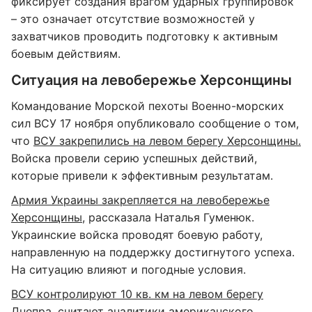
фиксирует создания врагом ударных группировок
– это означает отсутствие возможностей у
захватчиков проводить подготовку к активным
боевым действиям.
Ситуация на левобережье Херсонщины
Командование Морской пехоты Военно-морских
сил ВСУ 17 ноября опубликовало сообщение о том,
что
ВСУ закрепились на левом берегу Херсонщины.
Войска провели серию успешных действий,
которые привели к эффективным результатам.
Армия Украины закрепляется на левобережье
Херсонщины,
рассказала Наталья Гуменюк.
Украинские войска проводят боевую работу,
направленную на поддержку достигнутого успеха.
На ситуацию влияют и погодные условия.
ВСУ контролируют 10 кв. км на левом берегу
Днепра
, считают аналитики американского