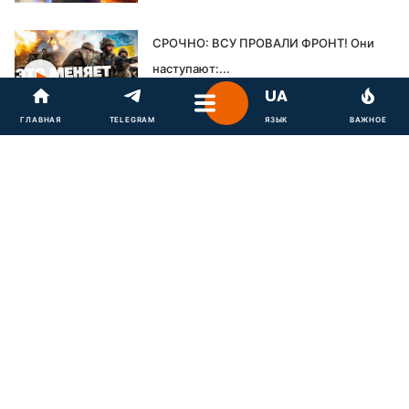
СРОЧНО: ВСУ ПРОВАЛИ ФРОНТ! Они
наступают:...
21 июля, 09:35
ГЛАВНАЯ
TELEGRAM
ЯЗЫК
ВАЖНОЕ
ЭТОТ ДЕНЬ ВОЙДЕТ В ИСТОРИЮ!
Зеленский провел...
21 июля, 08:00
ЭКСТРЕННО! ДЕБЮТ новой РАКЕТЫ
Украины! ПЕКЛО...
21 июля, 07:00
СРОЧНЫЕ НОВОСТИ 21 ИЮЛЯ в прямом
эфире!
20 июля, 19:31