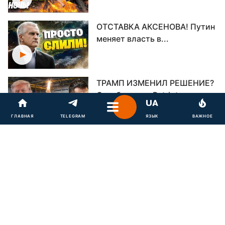
ОТСТАВКА АКСЕНОВА! Путин
меняет власть в...
ТРАМП ИЗМЕНИЛ РЕШЕНИЕ?
Судьба ракет Patriot...
ГЛАВНАЯ
TELEGRAM
ЯЗЫК
ВАЖНОЕ
ПОКУШЕНИЕ НА
ЗЕЛЕНСКОГО! Срочная
новость:...
Секретный план Путина в
опасности! Трамп...