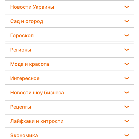
ЕС завалит ВСУ ОРУЖИЕМ?!
Оборона Украины...
Армия РФ угодила в
ЛОВУШКУ! ВСУ разбивают...
ЭКСТРЕННО! Трамп
ОШАРАШИЛ! Громкое
заявление...
Мощнейшая атака! Россия
потеряла сразу несколько...