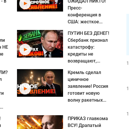
- в
ОЖИДАЛ НИКТО!
Пресс-
конференция в
США: жесткое...
ПУТИН БЕЗ ДЕНЕГ!
ли
Сбербанк признал
н НЕ
катастрофу:
не
кредиты не
возвращают,...
1
ЛИ?
Кремль сделал
л
циничное
заявление! Россия
1
ти
готовит новую
волну ракетных...
..
1
!
ПРИКАЗ главкома
и
ВСУ! Драпатый