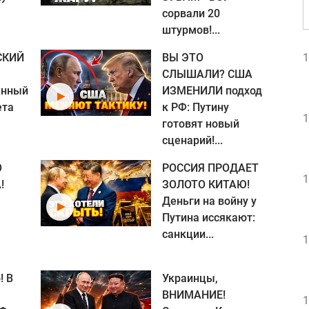
сорвали 20
штурмов!...
СКИЙ
ВЫ ЭТО
1
СЛЫШАЛИ? США
анный
ИЗМЕНИЛИ подход
ета
к РФ: Путину
1
готовят новый
сценарий!...
О
РОССИЯ ПРОДАЕТ
1
!
ЗОЛОТО КИТАЮ!
Деньги на войну у
Путина иссякают:
санкции...
1
! В
Украинцы,
ВНИМАНИЕ!
1