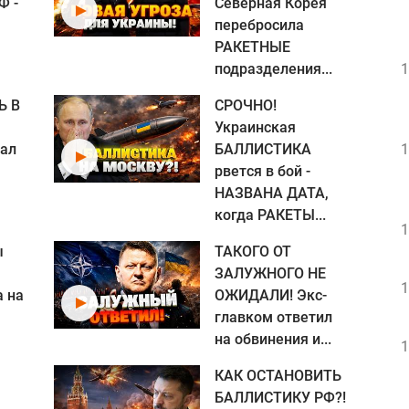
Ф -
Северная Корея
перебросила
РАКЕТНЫЕ
подразделения...
1
Ь В
СРОЧНО!
Украинская
вал
БАЛЛИСТИКА
1
рвется в бой -
НАЗВАНА ДАТА,
когда РАКЕТЫ...
1
ы
ТАКОГО ОТ
ЗАЛУЖНОГО НЕ
1
а на
ОЖИДАЛИ! Экс-
главком ответил
на обвинения и...
1
КАК ОСТАНОВИТЬ
БАЛЛИСТИКУ РФ?!