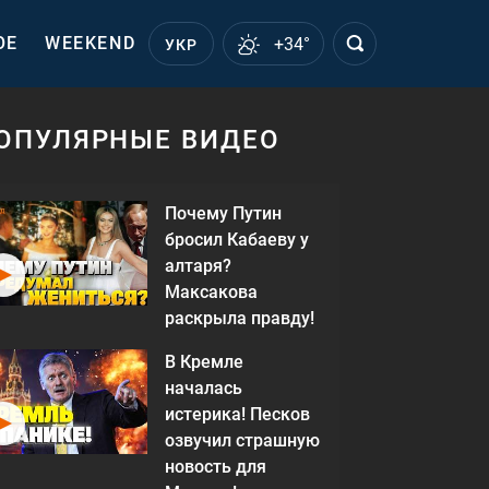
ОЕ
WEEKEND
+34°
УКР
ОПУЛЯРНЫЕ ВИДЕО
Почему Путин
бросил Кабаеву у
алтаря?
Максакова
раскрыла правду!
В Кремле
началась
истерика! Песков
озвучил страшную
новость для