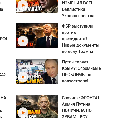
л
ИЗМЕНИЛ ВСЕ!
на
Баллистика
1
Украины рвется...
ФБР выступило
против
 РФ!
президента?
Новые документы
по делу Трампа
Путин теряет
Крым?! Огромнбые
КАЗ
ПРОБЛЕМЫ на
полуострове!
 НА
Срочно с ФРОНТА!
Армия Путина
ыл
ПОЛУЧИЛА ПО
ну
ЗУБАМ - ВСУ