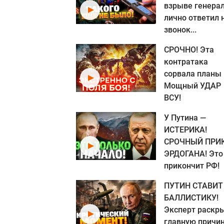
взрыве генера
лично ответил 
звонок...
СРОЧНО! Эта
контратака
сорвала планы
Мощный УДАР
ВСУ!
У Путина —
ИСТЕРИКА!
СРОЧНЫЙ ПРИ
ЭРДОГАНА! Это
прикончит РФ!
ПУТИН СТАВИТ
БАЛЛИСТИКУ!
Эксперт раскр
главную причи