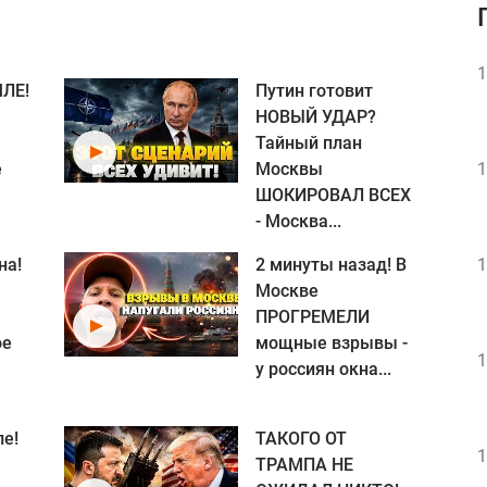
1
ЛЕ!
Путин готовит
НОВЫЙ УДАР?
Тайный план
е
Москвы
1
ШОКИРОВАЛ ВСЕХ
- Москва...
на!
2 минуты назад! В
1
Москве
ПРОГРЕМЕЛИ
ое
мощные взрывы -
1
у россиян окна...
е!
ТАКОГО ОТ
1
ТРАМПА НЕ