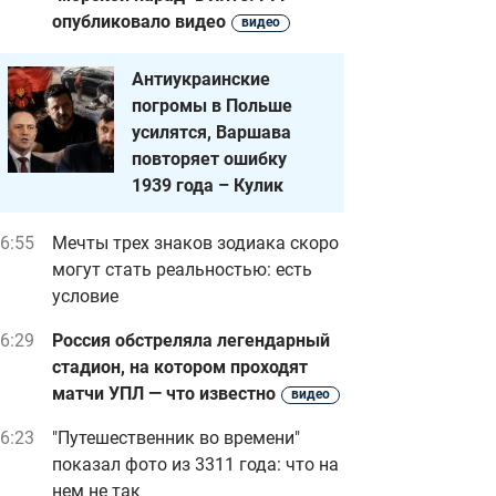
опубликовало видео
видео
Антиукраинские
погромы в Польше
усилятся, Варшава
повторяет ошибку
1939 года – Кулик
6:55
Мечты трех знаков зодиака скоро
могут стать реальностью: есть
условие
6:29
Россия обстреляла легендарный
стадион, на котором проходят
матчи УПЛ — что известно
видео
6:23
"Путешественник во времени"
показал фото из 3311 года: что на
нем не так