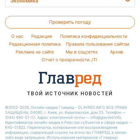
Удар по судну РФ вызвал
СКАНДАЛ! Иран требует...
«ИДИОТ И ПРЕДАТЕЛЬ!»
Всплыли дикие
подробности...
КОМПРОМАТИЩЕ НА
ГЕРАСИМОВА! Кремль в
бешенстве:...
СКАНДАЛ В ЕВРОПЕ! Ракета
Х-101 рухнула в...