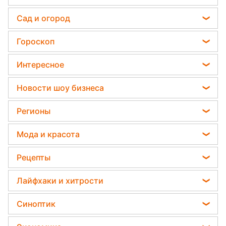
КРЫМ ПОКИДАЮТ: СОТНИ
МАШИН! Курортный сезон...
МОСКВУ В ОСАДУ: Путин
отдал приказ! Кремль...
«50 на 50»: Туск предупредил
о решающих 100...
НОВАЯ УГРОЗА ОТ РФ!
Кремль применил новое...