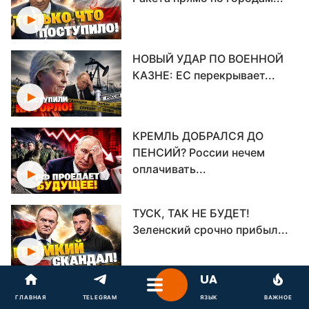
НОВЫЙ УДАР ПО ВОЕННОЙ
КАЗНЕ: ЕС перекрывает...
КРЕМЛЬ ДОБРАЛСЯ ДО
ПЕНСИЙ? России нечем
оплачивать...
ТУСК, ТАК НЕ БУДЕТ!
Зеленский срочно прибыл...
СРОЧНО! Потеря F-16 ВСУ:
ГЛАВНАЯ
TELEGRAM
ЯЗЫК
ВАЖНОЕ
пилот выжил, но...