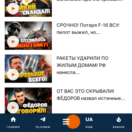
СРОЧНО! Потеря F-16 ВСУ:
пилот выжил, но...
РАКЕТЫ УДАРИЛИ ПО
ЖИЛЫМ ДОМАМ! РФ
нанесла...
ОТ ВАС ЭТО СКРЫВАЛИ!
ФЁДОРОВ назвал истинные...
Путин получил новый удар!
ГЛАВНАЯ
TELEGRAM
ЯЗЫК
ВАЖНОЕ
Даже свои не хотят...