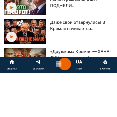
ПОДНЯЛИ...
Даже свои отвернулись! В
Кремле начинается...
«Дружкам» Кремля — ХАНА!
США сделали свой...
ГЛАВНАЯ
TELEGRAM
ЯЗЫК
ВАЖНОЕ
УДАР ПО МОСКВЕ УЖЕ
ОСЕНЬЮ? Украина готовит...
WILDBERRIES ПОТЕРЯЛ 10%
МОЩНОСТЕЙ: тысячи...