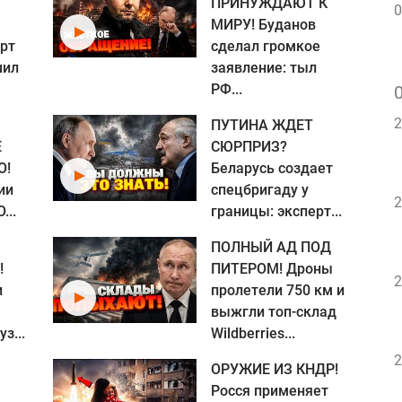
ПРИНУЖДАЮТ К
0
МИРУ! Буданов
рт
сделал громкое
шил
заявление: тыл
РФ...
2
ПУТИНА ЖДЕТ
Е
СЮРПРИЗ?
О!
Беларусь создает
ии
спецбригаду у
2
...
границы: эксперт...
ПОЛНЫЙ АД ПОД
!
ПИТЕРОМ! Дроны
2
и
пролетели 750 км и
выжгли топ-склад
з...
Wildberries...
2
ОРУЖИЕ ИЗ КНДР!
Росся применяет