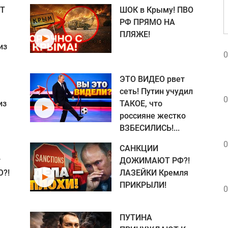
Т
ШОК в Крыму! ПВО
РФ ПРЯМО НА
ПЛЯЖЕ!
из
0
ЭТО ВИДЕО рвет
сеть! Путин учудил
0
из
ТАКОЕ, что
россияне жестко
ВЗБЕСИЛИСЬ!...
0
САНКЦИИ
т
ДОЖИМАЮТ РФ?!
?!
ЛАЗЕЙКИ Кремля
ПРИКРЫЛИ!
0
ПУТИНА