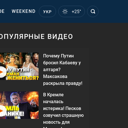
ОЕ
WEEKEND
+25°
УКР
ОПУЛЯРНЫЕ ВИДЕО
Почему Путин
бросил Кабаеву у
алтаря?
Максакова
раскрыла правду!
В Кремле
началась
истерика! Песков
озвучил страшную
новость для