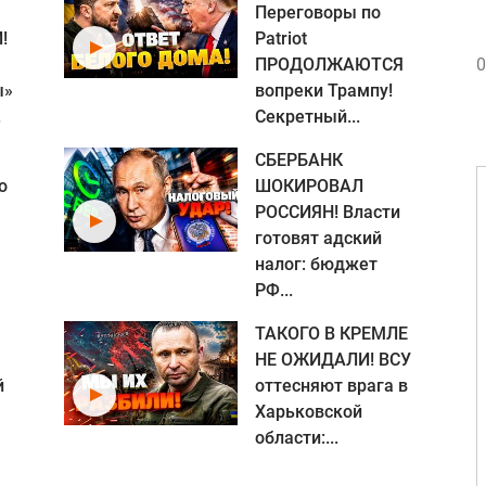
Переговоры по
!
Patriot
ПРОДОЛЖАЮТСЯ
0
ы»
вопреки Трампу!
.
Секретный...
СБЕРБАНК
о
ШОКИРОВАЛ
РОССИЯН! Власти
готовят адский
налог: бюджет
РФ...
ТАКОГО В КРЕМЛЕ
НЕ ОЖИДАЛИ! ВСУ
й
оттесняют врага в
Харьковской
области:...