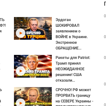
0
ТЬ
Эрдоган
Ф?!
ШОКИРОВАЛ
я
заявлением о
ВОЙНЕ в Украине.
0
Экстренное
ОБРАЩЕНИЕ...
Ракеты для Patriot:
0
В
Трамп принял
о
НЕОЖИДАННОЕ
Я
решение! США
отказали...
0
Ь
СРОЧНО! РФ может
ПРОРВАТЬ границу
й
на СЕВЕРЕ Украины -
0