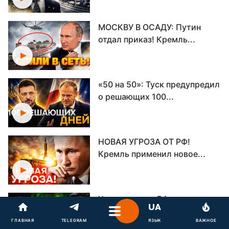
МОСКВУ В ОСАДУ: Путин
отдал приказ! Кремль...
«50 на 50»: Туск предупредил
о решающих 100...
НОВАЯ УГРОЗА ОТ РФ!
Кремль применил новое...
Удар по судну РФ вызвал
СКАНДАЛ! Иран требует...
ГЛАВНАЯ
TELEGRAM
ЯЗЫК
ВАЖНОЕ