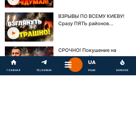
ВЗРЫВЫ ПО ВСЕМУ КИЕВУ!
Сразу ПЯТЬ районов...
СРОЧНО! Покушение на
командира «Хартии»
Оболенского:...
ГЛАВНАЯ
TELEGRAM
ЯЗЫК
ВАЖНОЕ
Крупнейший НПЗ РФ — В
ОГНЕ! Удар по экономике...
Переговоры под вопросом?!
Кремль сделал ставку...