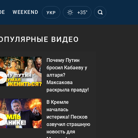
ОЕ
WEEKEND
+35°
УКР
ОПУЛЯРНЫЕ ВИДЕО
Почему Путин
бросил Кабаеву у
алтаря?
Максакова
раскрыла правду!
В Кремле
началась
истерика! Песков
озвучил страшную
новость для