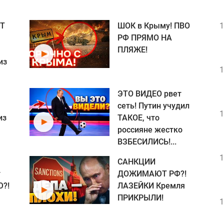
Т
ШОК в Крыму! ПВО
1
РФ ПРЯМО НА
ПЛЯЖЕ!
из
1
ЭТО ВИДЕО рвет
сеть! Путин учудил
1
из
ТАКОЕ, что
россияне жестко
ВЗБЕСИЛИСЬ!...
1
САНКЦИИ
т
ДОЖИМАЮТ РФ?!
?!
ЛАЗЕЙКИ Кремля
ПРИКРЫЛИ!
1