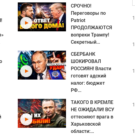
СРОЧНО!
Переговоры по
1
!
Patriot
ПРОДОЛЖАЮТСЯ
ы»
вопреки Трампу!
.
Секретный...
1
СБЕРБАНК
о
ШОКИРОВАЛ
РОССИЯН! Власти
1
готовят адский
налог: бюджет
РФ...
ТАКОГО В КРЕМЛЕ
1
НЕ ОЖИДАЛИ! ВСУ
й
оттесняют врага в
Харьковской
области:...
1