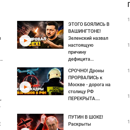
1
ЭТОГО БОЯЛИСЬ В
ВАШИНГТОНЕ!
я
Зеленский назвал
настоящую
1
причину
..
дефицита...
СРОЧНО! Дроны
1
ПРОРВАЛИСЬ к
Москве - дорога на
столицу РФ
1
,
ПЕРЕКРЫТА....
.
ПУТИН В ШОКЕ!
1
Е
Раскрыты