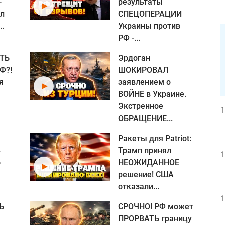
-
результаты
ил
СПЕЦОПЕРАЦИИ
..
Украины против
РФ -...
ТЬ
Эрдоган
Ф?!
ШОКИРОВАЛ
я
заявлением о
ВОЙНЕ в Украине.
Экстренное
1
ОБРАЩЕНИЕ...
Ракеты для Patriot:
В
Трамп принял
1
о
НЕОЖИДАННОЕ
Я
решение! США
отказали...
1
Ь
СРОЧНО! РФ может
ПРОРВАТЬ границу