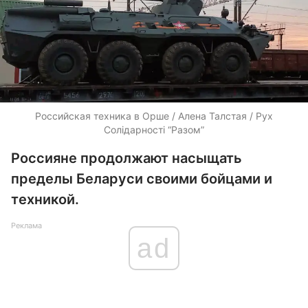
Российская техника в Орше / Алена Талстая / Рух
Солідарності “Разом”
Россияне продолжают насыщать
пределы Беларуси своими бойцами и
техникой.
Реклама
ad