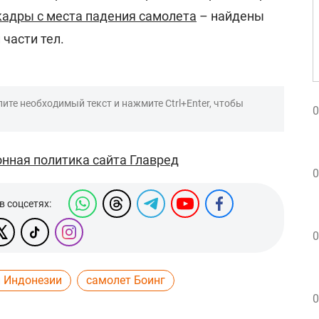
кадры с места падения самолета
– найдены
части тел.
ите необходимый текст и нажмите Ctrl+Enter, чтобы
0
нная политика сайта Главред
0
в соцсетях:
0
и Индонезии
самолет Боинг
0