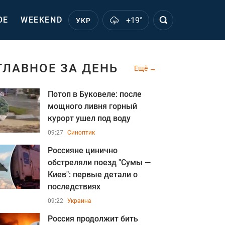
ОЕ
WEEKEND
+19°
УКР
ГЛАВНОЕ ЗА ДЕНЬ
Ещё
Потоп в Буковеле: после
мощного ливня горный
курорт ушел под воду
09:27
Синоптик
Россияне цинично
обстреляли поезд "Сумы —
Киев": первые детали о
последствиях
09:22
Украина
Россия продолжит бить