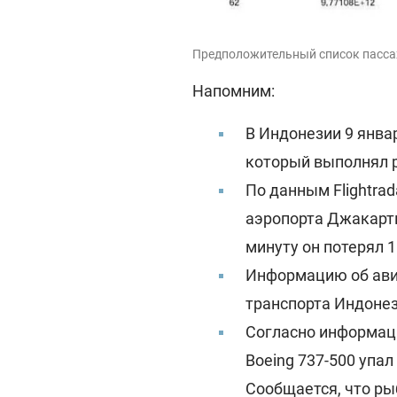
Предположительный список пассаж
Напомним:
В Индонезии 9 январ
который выполнял р
По данным Flightrad
аэропорта Джакарты
минуту он потерял 
Информацию об ави
транспорта Индонез
Согласно информац
Boeing 737-500 упал
Сообщается, что ры