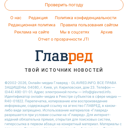
Ольга Сумская
Погода на сегодня
Праздничное меню
Новости Сум
Проверить погоду
Стирка
Все о шоу-бизнесе
Филипп Киркоров
Погода на завтра
Новости Черкассы
Уборка
O нас
Редакция
Политика конфиденциальности
Пылевая буря
Новости Ровно
Комнатные растения
Редакционная политика
Правила пользования сайтом
Реклама на сайте
Мы в соцсетях
Архив
Авто
Отчет о прозрачности JTI
ТВОЙ ИСТОЧНИК НОВОСТЕЙ
©2002-2026, Онлайн-медиа Главред - GLAVRED.INFO. ВСЕ ПРАВА
ЗАЩИЩЕНЫ. 04080, г. Киев, ул. Кириловская, дом 23. Телефон —
(044) 490-01-01. Адрес электронной почты — info@glavred.info.
Идентификатор онлайн-медиа в Реестре cубъектов в сфере медиа —
R40-01822.
Перепечатка, копирование или воспроизведение
информации, содержащей ссылку на агенство ГЛАВРЕД, в каком-
либо виде запрещено. Использование материалов «Главред»
разрешается при условии ссылки на «Главред». Для интернет-
изданий обязательна прямая, открытая для поисковых систем,
гиперссылка в первом абзаце на конкретный материал. Материалы с