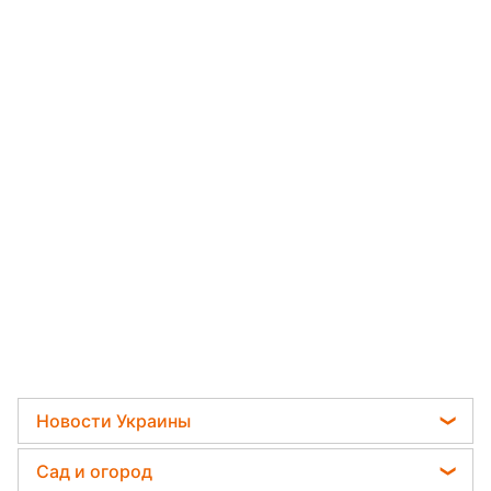
Новости Украины
Телеграм новости Украины
Сад и огород