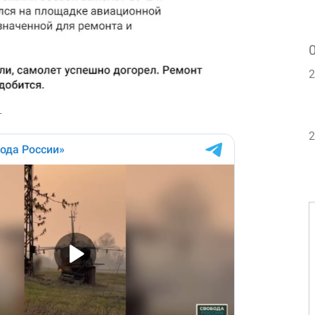
2
т
2