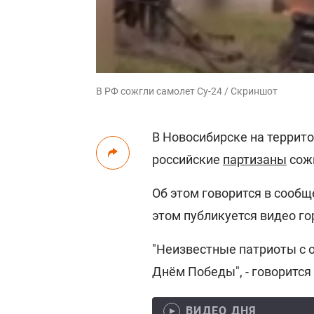
В РФ сожгли самолет Су-24 / Скриншот
В Новосибирске на террит
российские
партизаны
сожг
Об этом говорится в сооб
этом публикуется видео г
"Неизвестные патриоты с 
Днём Победы", - говорится
ВИДЕО ДНЯ