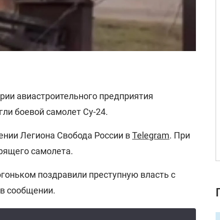
ории авиастроительного предприятия
ли боевой самолет Су-24.
щении Легиона Свобода России в
Telegram
. При
орящего самолета.
огоньком поздравили преступную власть с
 в сообщении.