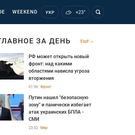
ОЕ
WEEKEND
+23°
УКР
ГЛАВНОЕ ЗА ДЕНЬ
Ещё
РФ может открыть новый
фронт: над какими
областями нависла угроза
вторжения
01:56
Фронт
Путин нашел "безопасную
зону" и панически избегает
атак украинских БПЛА -
СМИ
23:32
Мир