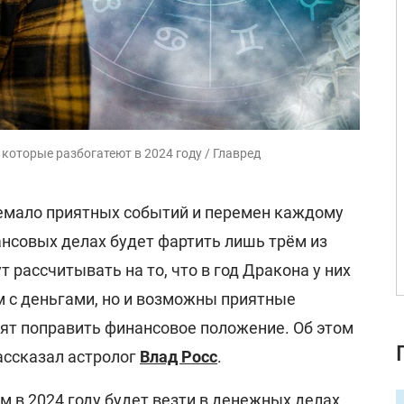
 которые разбогатеют в 2024 году / Главред
емало приятных событий и перемен каждому
нансовых делах будет фартить лишь трём из
т рассчитывать на то, что в год Дракона у них
м с деньгами, но и возможны приятные
ят поправить финансовое положение. Об этом
ассказал астролог
Влад Росс
.
м в 2024 году будет везти в денежных делах,