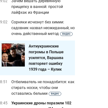
9:02
Зачем вешать деревянную
прищепку в ванной: простой
лайфхак из Франции
9:02
Сорняки исчезнут без химии:
садовник назвал неожиданный, но
очень действенный метод
видео
Антиукраинские
погромы в Польше
усилятся, Варшава
повторяет ошибку
1939 года – Кулик
8:51
Отбеливатель не понадобится: как
стирать носки, чтобы они
оставались белыми
видео
8:45
Украинские дроны поразили 102