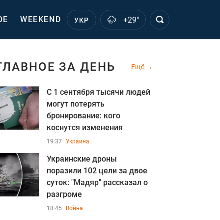
ОЕ
WEEKEND
+29°
УКР
ГЛАВНОЕ ЗА ДЕНЬ
Ещё
С 1 сентября тысячи людей
могут потерять
бронирование: кого
коснутся изменения
19:37
Украина
Украинские дроны
поразили 102 цели за двое
суток: "Мадяр" рассказал о
разгроме
18:45
Война