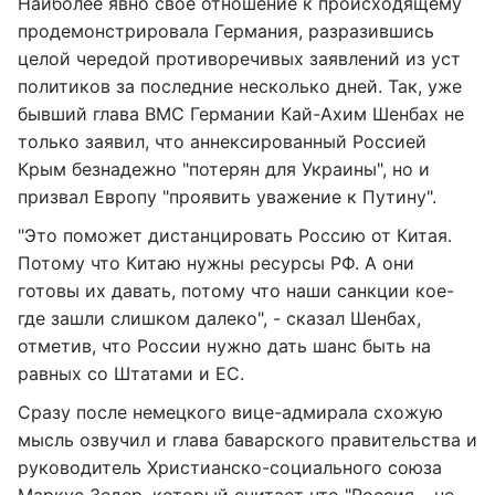
Наиболее явно свое отношение к происходящему
продемонстрировала Германия, разразившись
целой чередой противоречивых заявлений из уст
политиков за последние несколько дней. Так, уже
бывший глава ВМС Германии Кай-Ахим Шенбах не
только заявил, что аннексированный Россией
Крым безнадежно "потерян для Украины", но и
призвал Европу "проявить уважение к Путину".
"Это поможет дистанцировать Россию от Китая.
Потому что Китаю нужны ресурсы РФ. А они
готовы их давать, потому что наши санкции кое-
где зашли слишком далеко", - сказал Шенбах,
отметив, что России нужно дать шанс быть на
равных со Штатами и ЕС.
Сразу после немецкого вице-адмирала схожую
мысль озвучил и глава баварского правительства и
руководитель Христианско-социального союза
Маркус Зедер, который считает что "Россия – не