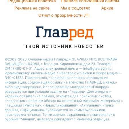
Погода на завтра
Редакционная политика
Правила пользования сайтом
Кейт Миддлтон
Реклама на сайте
Мы в соцсетях
Архив
Пылевая буря
Алла Пугачева
Отчет о прозрачности JTI
ТВОЙ ИСТОЧНИК НОВОСТЕЙ
©2002-2026, Онлайн-медиа Главред - GLAVRED.INFO. ВСЕ ПРАВА
ЗАЩИЩЕНЫ. 04080, г. Киев, ул. Кириловская, дом 23. Телефон —
(044) 490-01-01. Адрес электронной почты — info@glavred.info.
Идентификатор онлайн-медиа в Реестре cубъектов в сфере медиа —
R40-01822.
Перепечатка, копирование или воспроизведение
информации, содержащей ссылку на агенство ГЛАВРЕД, в каком-
либо виде запрещено. Использование материалов «Главред»
разрешается при условии ссылки на «Главред». Для интернет-
изданий обязательна прямая, открытая для поисковых систем,
гиперссылка в первом абзаце на конкретный материал. Материалы с
плашками «Реклама», «Новости компаний», «Актуально», «Точка
зрения», «Официально» публикуются на коммерческих или
партнерских началах. Точки зрения, выраженные в материалах в
рубрике "Мнения", не всегда совпадают с мнением редакции.