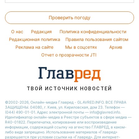
Простые блюда
Новости Тернополя
Тесты по картинке
Уборка
Настя Каменских
Прогноз погоды
Легкие десерты
Новости Житомира
Оптические иллюзии
Виталий Козловский
Проверить погоду
Магнитные бури
Напитки
Новости Одессы
Народные приметы
Потап
Погода на сегодня
Праздничное меню
Новости Харькова
O нас
Редакция
Политика конфиденциальности
Все о шоу-бизнесе
София Ротару
Погода на завтра
Редакционная политика
Правила пользования сайтом
Новости Полтавы
Реклама на сайте
Мы в соцсетях
Архив
Пылевая буря
Новости Сум
Отчет о прозрачности JTI
ТВОЙ ИСТОЧНИК НОВОСТЕЙ
©2002-2026, Онлайн-медиа Главред - GLAVRED.INFO. ВСЕ ПРАВА
ЗАЩИЩЕНЫ. 04080, г. Киев, ул. Кириловская, дом 23. Телефон —
(044) 490-01-01. Адрес электронной почты — info@glavred.info.
Идентификатор онлайн-медиа в Реестре cубъектов в сфере медиа —
R40-01822.
Перепечатка, копирование или воспроизведение
информации, содержащей ссылку на агенство ГЛАВРЕД, в каком-
либо виде запрещено. Использование материалов «Главред»
разрешается при условии ссылки на «Главред». Для интернет-