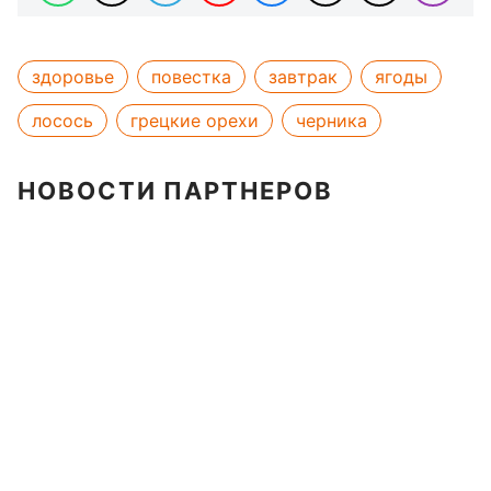
здоровье
повестка
завтрак
ягоды
лосось
грецкие орехи
черника
НОВОСТИ ПАРТНЕРОВ