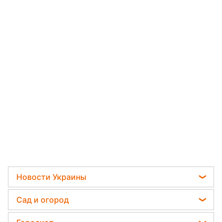
Новости Украины
Телеграм новости Украины
Сад и огород
Пенсии в Украине
Садовод назвал самое эффективное средство