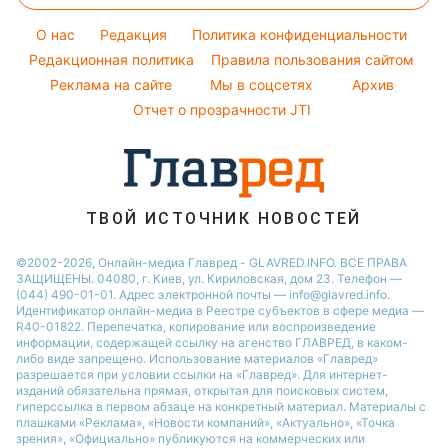
Потап
Новости Сум
Оптические иллюзии
Советы от Андре Тана
O нас
Редакция
Политика конфиденциальности
Новости Днепра
Народные приметы
Редакционная политика
Правила пользования сайтом
Новости Черкассы
Реклама на сайте
Мы в соцсетях
Архив
Все о шоу-бизнесе
Новости Тернополя
Отчет о прозрачности JTI
Новости Ровно
Новости Житомира
Новости Запорожья
ТВОЙ ИСТОЧНИК НОВОСТЕЙ
Новости Одессы
©2002-2026, Онлайн-медиа Главред - GLAVRED.INFO. ВСЕ ПРАВА
ЗАЩИЩЕНЫ. 04080, г. Киев, ул. Кириловская, дом 23. Телефон —
(044) 490-01-01. Адрес электронной почты — info@glavred.info.
Идентификатор онлайн-медиа в Реестре cубъектов в сфере медиа —
R40-01822.
Перепечатка, копирование или воспроизведение
информации, содержащей ссылку на агенство ГЛАВРЕД, в каком-
либо виде запрещено. Использование материалов «Главред»
разрешается при условии ссылки на «Главред». Для интернет-
изданий обязательна прямая, открытая для поисковых систем,
гиперссылка в первом абзаце на конкретный материал. Материалы с
плашками «Реклама», «Новости компаний», «Актуально», «Точка
зрения», «Официально» публикуются на коммерческих или