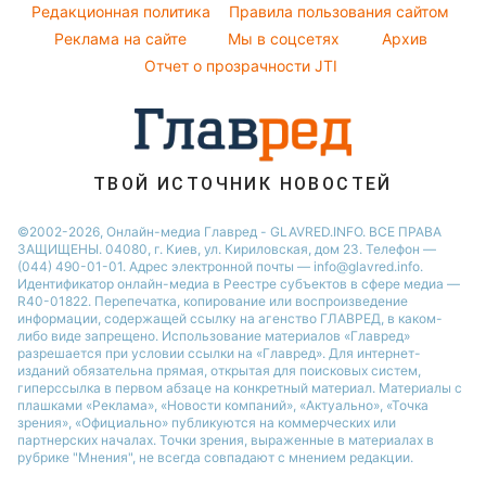
София Ротару
Народные приметы
Редакционная политика
Новости Тернополя
Правила пользования сайтом
Реклама на сайте
Мы в соцсетях
Архив
Все о шоу-бизнесе
Новости Ровно
Отчет о прозрачности JTI
Новости Житомира
Новости Запорожья
Новости Одессы
ТВОЙ ИСТОЧНИК НОВОСТЕЙ
©2002-2026, Онлайн-медиа Главред - GLAVRED.INFO. ВСЕ ПРАВА
ЗАЩИЩЕНЫ. 04080, г. Киев, ул. Кириловская, дом 23. Телефон —
(044) 490-01-01. Адрес электронной почты — info@glavred.info.
Идентификатор онлайн-медиа в Реестре cубъектов в сфере медиа —
R40-01822.
Перепечатка, копирование или воспроизведение
информации, содержащей ссылку на агенство ГЛАВРЕД, в каком-
либо виде запрещено. Использование материалов «Главред»
разрешается при условии ссылки на «Главред». Для интернет-
изданий обязательна прямая, открытая для поисковых систем,
гиперссылка в первом абзаце на конкретный материал. Материалы с
плашками «Реклама», «Новости компаний», «Актуально», «Точка
зрения», «Официально» публикуются на коммерческих или
партнерских началах. Точки зрения, выраженные в материалах в
рубрике "Мнения", не всегда совпадают с мнением редакции.